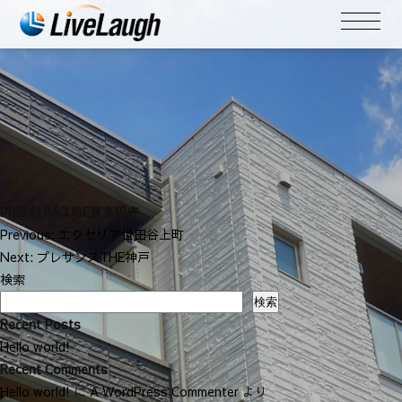
PREMIUMCUBE東高円寺
投
Previous:
エクセリア世田谷上町
稿
Next:
プレサンスTHE神戸
ナ
検索
ビ
検索
ゲ
Recent Posts
ー
Hello world!
シ
Recent Comments
ョ
Hello world!
に
A WordPress Commenter
より