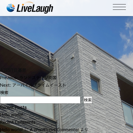
AZEST日暮里
投
Previous:
ランドステージ両国
稿
Next:
アーバイルプライムイースト
ナ
検索
ビ
検索
ゲ
Recent Posts
ー
Hello world!
シ
Recent Comments
ョ
Hello world!
に
A WordPress Commenter
より