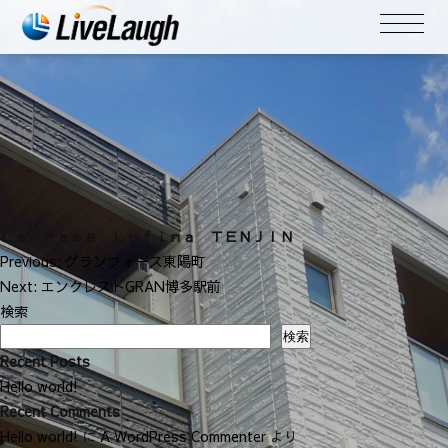
Ｌａ Ｆａｓｅ Ｌｕｆｉｎａ ＴＥＮＪＩＮ
投
Previous:
グランフォース東陽町
稿
Next:
エンクレストGRAN博多駅前
ナ
検索
ビ
検索
ゲ
Recent Posts
ー
Hello world!
シ
Recent Comments
ョ
Hello world!
に
A WordPress Commenter
より