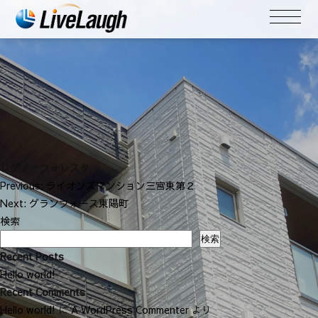
レグノ・フォレスタ
投
Previous:
ライオンズマンション三宮東第２
稿
Next:
グランフォース東陽町
ナ
検索
ビ
検索
ゲ
Recent Posts
ー
Hello world!
シ
Recent Comments
ョ
Hello world!
に
A WordPress Commenter
より