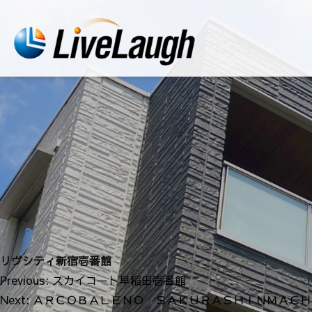
リヴシティ新宿壱番館
投
Previous:
スカイコート早稲田壱番館
稿
Next:
ＡＲＣＯＢＡＬＥＮＯ ＳＡＫＵＲＡＳＨＩＮＭＡＣＨ