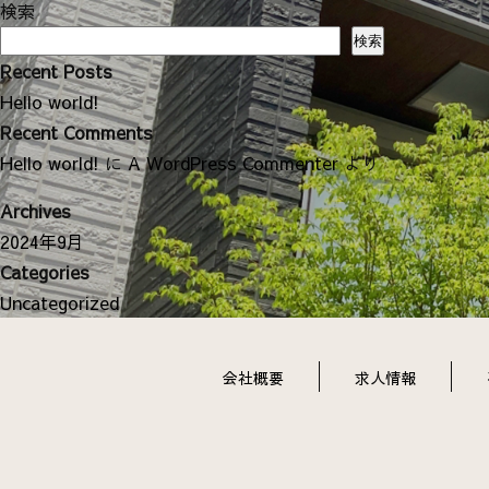
ナ
検索
ビ
検索
ゲ
Recent Posts
ー
Hello world!
シ
Recent Comments
ョ
Hello world!
に
A WordPress Commenter
より
ン
Archives
2024年9月
Categories
Uncategorized
会社概要
求人情報