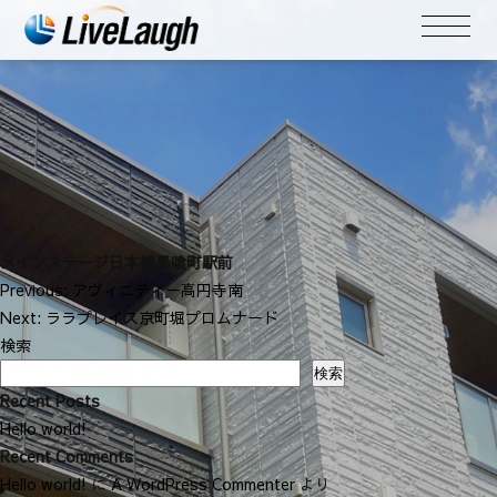
メインステージ日本橋馬喰町駅前
投
Previous:
アヴィニティー高円寺南
稿
Next:
ララプレイス京町堀プロムナード
ナ
検索
ビ
検索
ゲ
Recent Posts
ー
Hello world!
シ
Recent Comments
ョ
Hello world!
に
A WordPress Commenter
より