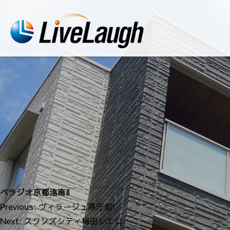
ベラジオ京都洛南Ⅱ
投
Previous:
ヴィラージュ県庁前Ⅰ
稿
Next:
スワンズシティ梅田シエロ