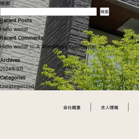
ナ
検索
ビ
検索
ゲ
Recent Posts
ー
Hello world!
シ
Recent Comments
ョ
Hello world!
に
A WordPress Commenter
より
ン
Archives
2024年9月
Categories
Uncategorized
会社概要
求人情報