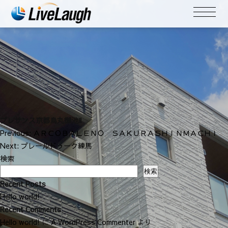
プレサンス京都烏丸御池Ⅱ
投
Previous:
ＡＲＣＯＢＡＬＥＮＯ ＳＡＫＵＲＡＳＨＩＮＭＡＣＨＩ
稿
Next:
プレールドゥーク練馬
ナ
検索
ビ
検索
ゲ
Recent Posts
ー
Hello world!
シ
Recent Comments
ョ
Hello world!
に
A WordPress Commenter
より