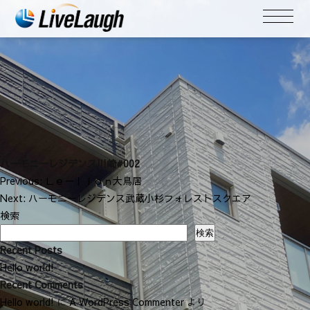
ハーモニーレジデンス川崎#002
投
Previous:
Ｌｅ－ｌｉｏｎ大鳥居
稿
Next:
ハーモニーレジデンス武蔵小杉フォレストスクエア
ナ
検索
ビ
検索
ゲ
Recent Posts
ー
Hello world!
シ
Recent Comments
ョ
Hello world!
に
A WordPress Commenter
より