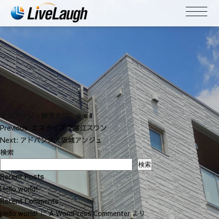
セルアージュ横濱大口ＬｅｓⅡ
投
Previous:
エスライズ北堀江スワン
稿
Next:
アドバンス大阪城アンジュ
ナ
検索
ビ
検索
ゲ
Recent Posts
ー
Hello world!
シ
Recent Comments
ョ
Hello world!
に
A WordPress Commenter
より