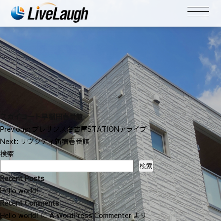
スカイコート早稲田壱番館
投
Previous:
プレサンス名古屋STATIONアライブ
稿
Next:
リヴシティ新宿壱番館
ナ
検索
ビ
検索
ゲ
Recent Posts
ー
Hello world!
シ
Recent Comments
ョ
Hello world!
に
A WordPress Commenter
より