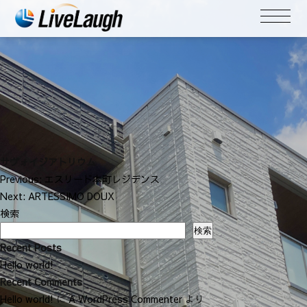
サヴォイジアトリウム
投
Previous:
エスリード本町レジデンス
稿
Next:
ARTESSIMO DOUX
ナ
検索
ビ
検索
ゲ
Recent Posts
ー
Hello world!
シ
Recent Comments
ョ
Hello world!
に
A WordPress Commenter
より