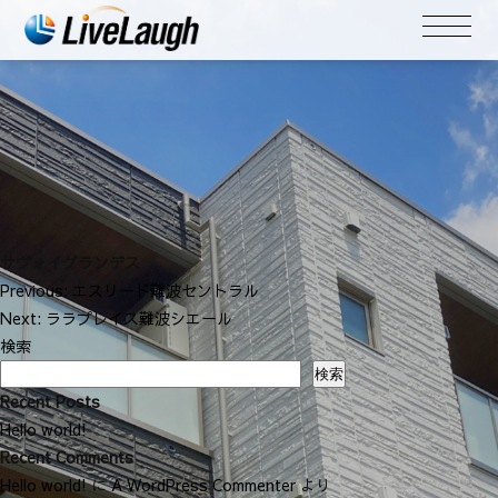
サヴォイグランデス
投
Previous:
エスリード難波セントラル
稿
Next:
ララプレイス難波シエール
ナ
検索
ビ
検索
ゲ
Recent Posts
ー
Hello world!
シ
Recent Comments
ョ
Hello world!
に
A WordPress Commenter
より