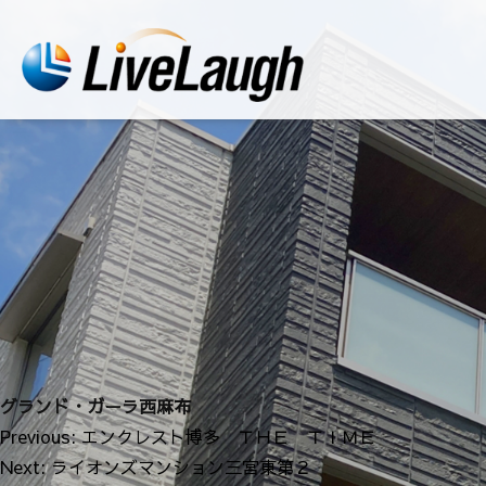
グランド・ガーラ西麻布
投
Previous:
エンクレスト博多 ＴＨＥ ＴＩＭＥ
稿
Next:
ライオンズマンション三宮東第２