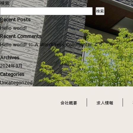
ナ
検索
ビ
検索
ゲ
Recent Posts
ー
Hello world!
シ
Recent Comments
ョ
Hello world!
に
A WordPress Commenter
より
ン
Archives
2024年9月
Categories
Uncategorized
会社概要
求人情報