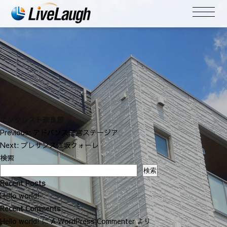
エンクレスト奈良屋
投
Previous:
アドバンス三宮ステージア
稿
Next:
プレサンス江坂クォーレ
ナ
検索
ビ
検索
ゲ
Recent Posts
ー
Hello world!
シ
Recent Comments
ョ
Hello world!
に
A WordPress Commenter
より