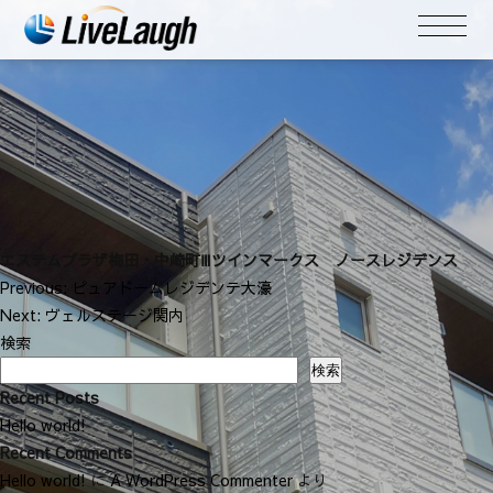
エステムプラザ梅田・中崎町Ⅲツインマークス ノースレジデンス
投
Previous:
ピュアドームレジデンテ大濠
稿
Next:
ヴェルステージ関内
ナ
検索
ビ
検索
ゲ
Recent Posts
ー
Hello world!
シ
Recent Comments
ョ
Hello world!
に
A WordPress Commenter
より