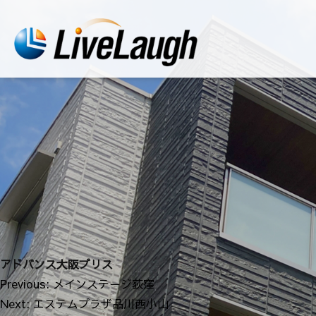
アドバンス大阪ブリス
投
Previous:
メインステージ荻窪
稿
Next:
エステムプラザ品川西小山