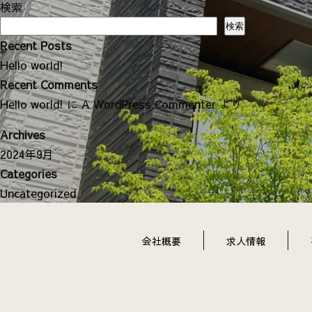
ナ
検索
ビ
検索
ゲ
Recent Posts
ー
Hello world!
シ
Recent Comments
ョ
Hello world!
に
A WordPress Commenter
より
ン
Archives
2024年9月
Categories
Uncategorized
会社概要
求人情報